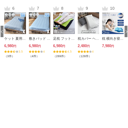
ケット 夏用 クールケット 冷感ケット 接触冷感 PCM 調温素材 吸湿 ムレにくい 洗える 丸洗い 軽量 冷房対策 熱帯夜対策 Phase-X Gorilla Sleep
敷きパッド 接触冷感 ひんやり 夏用 PCM 調温 除湿 シリカゲル 除湿センサー付き 涼感生地 寝汗対策 湿気対策 洗える 夏寝具 Phase-X フェーズエックス
足枕 フットピロー あしまくら 腰痛 腰痛 脚枕 大きい 沈まない 足まくら 足上げ枕 浮腫み 硬め 介護 フットマットレス
枕カバー ヘッドハンターネックピロー専用 ストレッチピローカバー コットン＆モダール
枕 横向き寝 低反発枕 ジェル枕 横向き寝用枕 横寝枕 横向きまくら まくら ピロー 首サポート 肩サポート 体圧分散 BlueBlood ブルーブラッド Omni オムニ
6,980
6,980
6,980
2,480
7,980
3
4
289
128