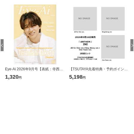
Eye-Ai 2026年9月号【表紙：寺西拓人（timelesz）】(日本語訳付)
【TSUTAYA先着特典・予約ポイント5倍】INI /『 ANTHEM 』3形態セット ＜All for One ver.+Sing Along ver.+One Team ver.＞
1,320
5,198