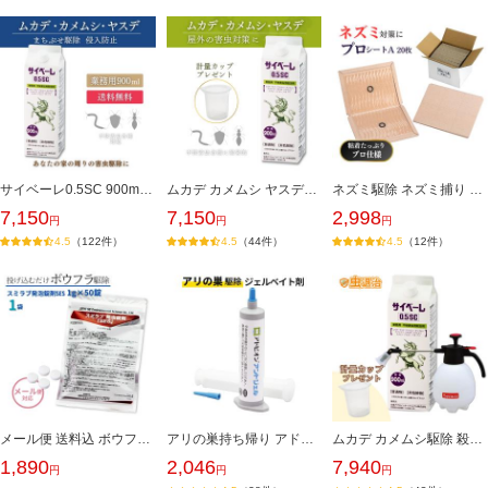
サイベーレ0.5SC 900ml ムカデ駆除 ヤスデ カメムシ サイベーレ 液体 殺虫剤 害虫駆除 地面 外壁 塀を登るヤスデ駆除 壁に止まるカメムシ駆除 カマドウマ
ムカデ カメムシ ヤスデ駆除 サイベーレ0.5SC 900ml 計量カップ付き 希釈用 セアカゴケグモ アリ ゲジゲジ ダンゴムシ サイベーレ液体 殺虫剤
ネズミ駆除 ネズミ捕り ねばねばシート プロシートA 20枚 日本製 ネズミ捕りシート ねずみ捕まえるシート 鼠駆除 送料込み ねずみ取り 平らなネズミホイホイ
7,150
7,150
2,998
122
44
12
メール便 送料込 ボウフラ駆除 スミラブ発泡錠剤SES 1g×50錠/袋 蚊の幼虫 ボウフラ駆除 発生源 蚊退治 錠剤 投げ込み チカイエカ対策に 第2類医薬品
アリの巣持ち帰り アドビオンアントジェル30g/本 シリンジ押し棒付き 業務用アリ駆除剤 ジェル 部屋のアリ駆除 ヒアリ イエヒメアリ アルゼンチンアリ 黒アリ
ムカデ カメムシ駆除 殺虫剤 噴霧器セット サイベーレ0.5SC 900ml 小型噴霧器#530(2リッター用) 希釈用 計量カップ付き 庭 玄関周り アリ ヤスデ駆除
1,890
2,046
7,940