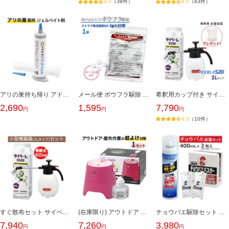
38
43
アリの巣持ち帰り アドビオンアントジェル30g/本 シリンジ押し棒付き 業務用 アリ駆除剤 ジェル 部屋のアリ駆除 ヒアリ イエヒメアリ アルゼンチンアリ 黒アリ
メール便 ボウフラ駆除 スミラブ発泡錠剤SES 1g×50錠/袋 蚊の幼虫 ボウフラ駆除 発生源 蚊退治 錠剤 投げ込み チカイエカ対策に 第2類医薬品 クロネコ
希釈用カップ付き サイベーレ0.5SC 900ml 小型噴霧器#520(1リッタータイプ) ムカデ駆除 ヤスデ カメムシ駆除 玄関周り 庭 外壁 アリ ゲジ カマドウマ 駆除
2,690
1,595
7,790
10
すぐ散布セット サイベーレ0.5SC 900ml 小型噴霧器#530(2リッター用) 玄関周り 庭 アリ ヤスデ ムカデ ゲジ カメムシ 害虫駆除剤 サイベーレ液
(在庫限り) アウトドア 蚊よけ 蚊駆除 KA・KO・I スターターパック ピンク 電池 カートリッジ付き 庭の蚊 屋外用防虫器 KAKOI 囲い かこい アウトドア キャンプ
チョウバエ駆除セット コバエ用ムースBIG 400ml +チョウバエバスター 25g×2包 排水口 風呂 台所 洗面 コバエ 幼虫から徹底駆除 トイレ 流し台 厨房
7,940
7,260
3,980