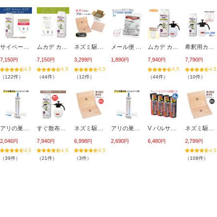
サイベーレ0.5SC 900ml ムカデ駆除 ヤスデ カメムシ サイベーレ 液体 殺虫剤 害虫駆除 地面 外壁 塀を登るヤスデ駆除 壁に止まるカメムシ駆除 カマドウマ
ムカデ カメムシ ヤスデ駆除 サイベーレ0.5SC 900ml 計量カップ付き 希釈用 セアカゴケグモ アリ ゲジゲジ ダンゴムシ サイベーレ液体 殺虫剤
ネズミ駆除 ネズミ捕り ねばねばシート プロシートA 20枚 日本製 ネズミ捕りシート ねずみ捕まえるシート 鼠駆除 送料込み ねずみ取り 平らなネズミホイホイ
メール便 送料込 ボウフラ駆除 スミラブ発泡錠剤SES 1g×50錠/袋 蚊の幼虫 ボウフラ駆除 発生源 蚊退治 錠剤 投げ込み チカイエカ対策に 第2類医薬品
ムカデ カメムシ駆除 殺虫剤 噴霧器セット サイベーレ0.5SC 900ml 小型噴霧器#530(2リッター用) 希釈用 計量カップ付き 庭 玄関周り アリ ヤスデ駆除
希釈用カップ付き サイベーレ0.5SC 900ml 小型噴霧器#520(1リッタータイプ) ムカデ駆除 ヤスデ カメムシ駆除 玄関周り 庭 外壁 アリ ゲジ カマドウマ 駆除
7,150
7,150
3,299
1,890
7,940
7,790
122
44
12
44
10
アリの巣持ち帰り アドビオンアントジェル30g/本 シリンジ押し棒付き 業務用アリ駆除剤 ジェル 部屋のアリ駆除 ヒアリ イエヒメアリ アルゼンチンアリ 黒アリ
すぐ散布セット サイベーレ0.5SC 900ml 小型噴霧器#530(2リッター用) 玄関周り 庭 アリ ヤスデ ムカデ ゲジ カメムシ 害虫駆除剤 サイベーレ液
ネズミ駆除 ネズミ捕り 粘着シート プロシートA 50枚 ネズミ捕りシート ネバネバ とりもち 強力粘着 日本製 ネズミ捕まえる 糊ねばねば
アリの巣持ち帰り アドビオンアントジェル30g/本 シリンジ押し棒付き 業務用 アリ駆除剤 ジェル 部屋のアリ駆除 ヒアリ イエヒメアリ アルゼンチンアリ 黒アリ
V バルサン トコジラミゴキブリまちぶせスプレー 300ml×4本 スーパートコジラミ ダニ ノミ駆除 南京虫 ネコノミ イエダニ スーパーナンキンムシ 第2類医薬品
ネズミ駆除 ネズミ捕り 粘着シート プロシートA 20枚 日本製 お求めやすい20枚入 ネズミ捕りシート ねずみ捕まえるシート 鼠 ねずみ取り 平らなネズミホイホイ
2,046
7,940
6,998
2,690
6,480
2,799
39
21
3
108